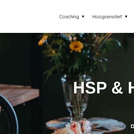
Coaching
Hoogsensitief
HSP & 
D