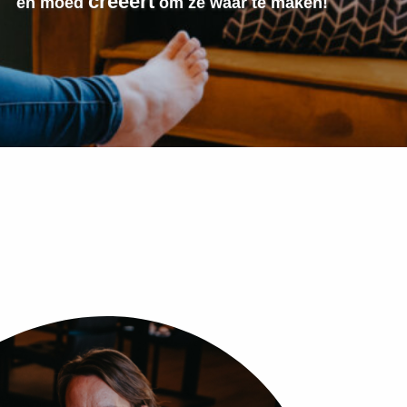
creëert
en moed
om ze waar te maken!